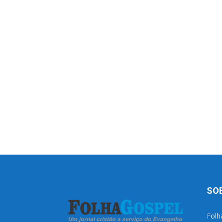
SO
Folh