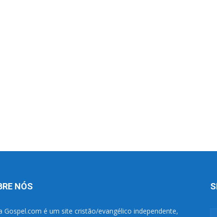
BRE NÓS
S
a Gospel.com é um site cristão/evangélico independente,