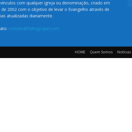
vínculos com qualquer igreja ou denominação, criado em
o de 2002 com o objetivo de levar o Evangelho através de
cias atualizadas diariamente.
ato:
contato@folhagospel.com
HOME
Quem Somos
Notícias