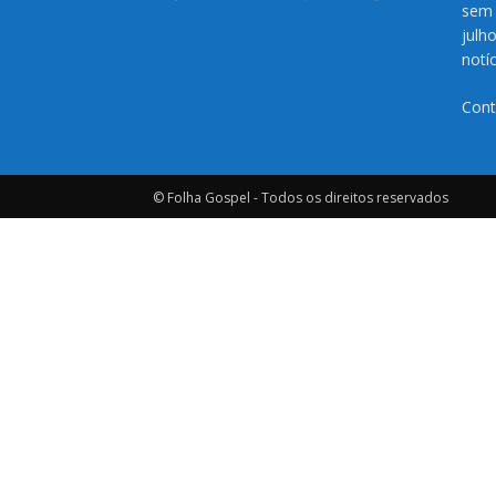
sem 
julh
notí
Cont
© Folha Gospel - Todos os direitos reservados