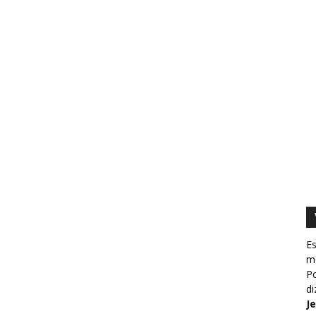
Es
m
Po
d
J