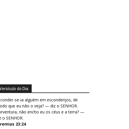
Versículo do Dia
conder-se-ia alguém em esconderijos, de
odo que eu não o veja? — diz o SENHOR.
rventura, não encho eu os céus e a terra? —
iz o SENHOR.
eremias 23:24