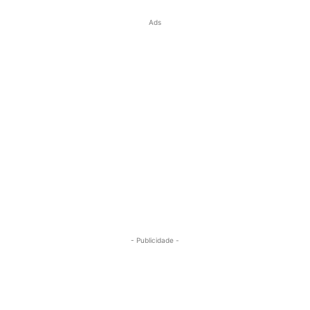
Ads
- Publicidade -