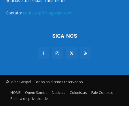
notícias atualizadas diariamente.
Contato:
contato@folhagospel.com
SIGA-NOS
© Folha Gospel - Todos os direitos reservados
HOME
Quem Somos
Notícias
Colunistas
Fale Conosco
Política de privacidade