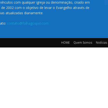
vínculos com qualquer igreja ou denominação, criado em
o de 2002 com o objetivo de levar o Evangelho através de
cias atualizadas diariamente.
ato:
contato@folhagospel.com
HOME
Quem Somos
Notícias