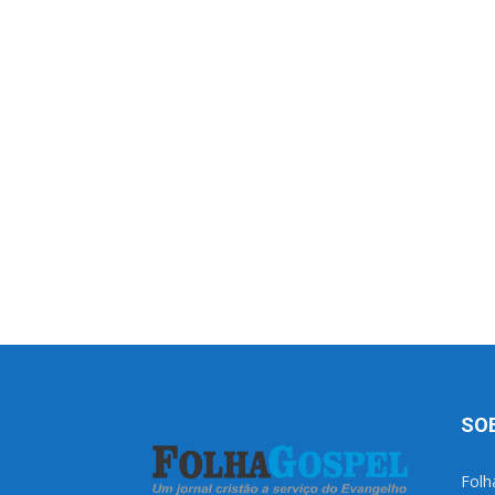
SO
Folh