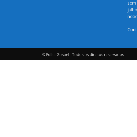
sem 
julh
notí
Cont
© Folha Gospel - Todos os direitos reservados