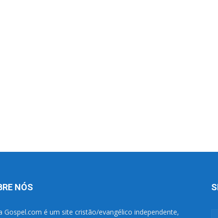
BRE NÓS
S
a Gospel.com é um site cristão/evangélico independente,