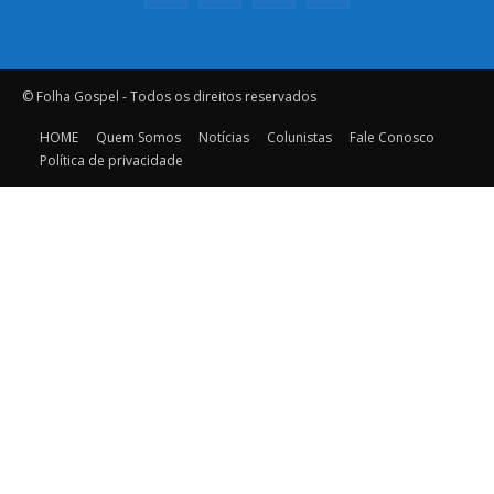
© Folha Gospel - Todos os direitos reservados
HOME
Quem Somos
Notícias
Colunistas
Fale Conosco
Política de privacidade