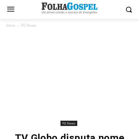
Início
FG News
FG News
TV Globo disputa nome