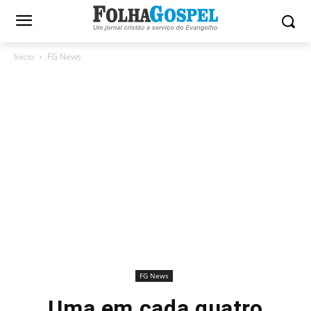
Início
FG News
FG News
Uma em cada quatro