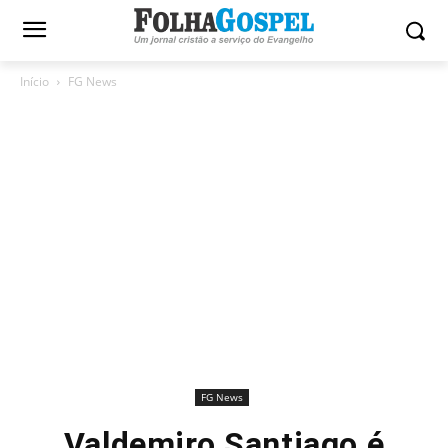
Início
FG News
FG News
Valdemiro Santiago é