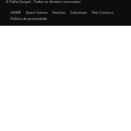
© Folha Gospel - Todos os direitos reservados
HOME
Quem Somos
Notícias
Colunistas
Fale Conosco
Política de privacidade