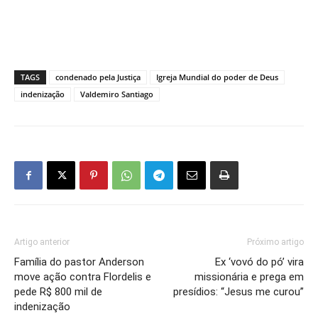
TAGS
condenado pela Justiça
Igreja Mundial do poder de Deus
indenização
Valdemiro Santiago
Artigo anterior
Próximo artigo
Família do pastor Anderson
Ex ‘vovó do pó’ vira
move ação contra Flordelis e
missionária e prega em
pede R$ 800 mil de
presídios: “Jesus me curou”
indenização