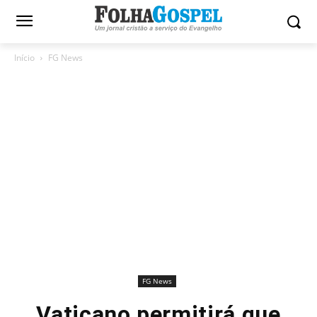
Início
FG News
FG News
Vaticano permitirá que