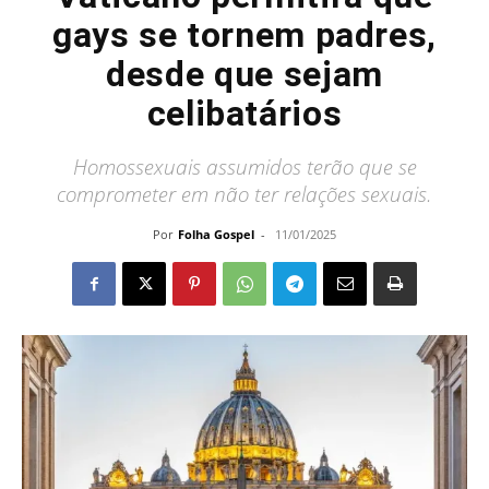
gays se tornem padres,
desde que sejam
celibatários
Homossexuais assumidos terão que se
comprometer em não ter relações sexuais.
Por
Folha Gospel
-
11/01/2025