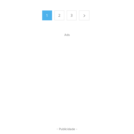
1
2
3
Ads
- Publicidade -