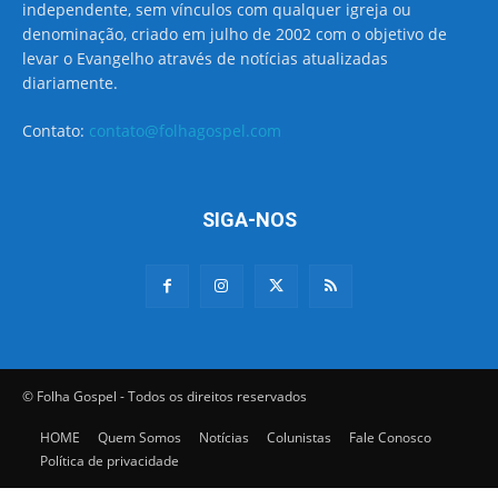
independente, sem vínculos com qualquer igreja ou
denominação, criado em julho de 2002 com o objetivo de
levar o Evangelho através de notícias atualizadas
diariamente.
Contato:
contato@folhagospel.com
SIGA-NOS
© Folha Gospel - Todos os direitos reservados
HOME
Quem Somos
Notícias
Colunistas
Fale Conosco
Política de privacidade