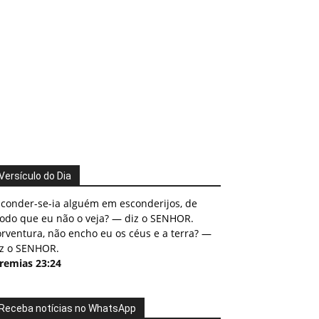
Versículo do Dia
sconder-se-ia alguém em esconderijos, de
odo que eu não o veja? — diz o SENHOR.
rventura, não encho eu os céus e a terra? —
iz o SENHOR.
eremias 23:24
Receba notícias no WhatsApp