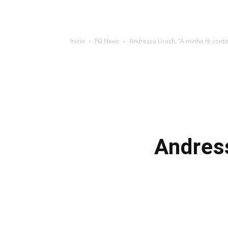
Início
FG News
Andressa Urach: “A minha fé conti
Andress