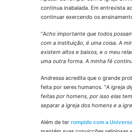
continua inabalada. Em entrevista ao
continuar exercendo os ensinamento
“
Acho importante que todos possam 
com a instituição, é uma coisa. A m
existem altos e baixos, e o meu rel
uma outra forma. A minha fé continu
Andressa acredita que o grande prob
feita por seres humanos. “
A igreja 
feitas por homens, por isso elas te
separar a igreja dos homens e a igr
Além de ter
rompido com a Universa
mantém suas convicções religiosas e