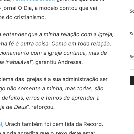
 jornal O Dia, a modelo contou que vai
Se
s do cristianismo.
Se
entender que a minha relação com a igreja,
inha fé é outra coisa. Como em toda relação,
acionamento com a igreja continua, mas de
S
a inabalável
“, garantiu Andressa.
lema das igrejas é a sua administração ser
digo não somente a minha, mas todas, são
m defeitos, erros e temos de aprender a
eja de Deus
“, reforçou.
l
, Urach também foi demitida da Record.
 ainda acredita que o sexo deve estar