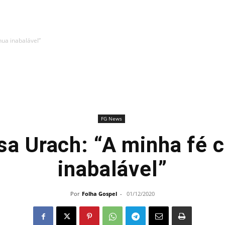
nua inabalável”
FG News
a Urach: “A minha fé 
inabalável”
Por
Folha Gospel
-
01/12/2020