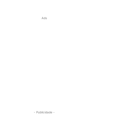
Ads
- Publicidade -