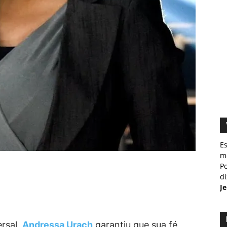
E
m
Po
d
J
rsal,
Andressa Urach
garantiu que sua fé