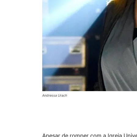
Andressa Urach
Apesar de romper com a Igreja Unive