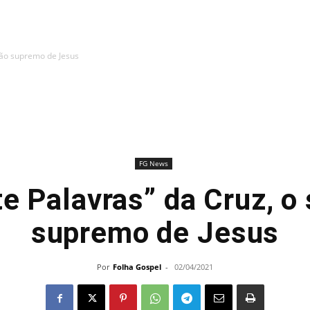
mão supremo de Jesus
FG News
te Palavras” da Cruz, o
supremo de Jesus
Por
Folha Gospel
-
02/04/2021