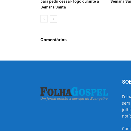
para pedir cessar-fogo durante a
Semana San
Semana Santa
Comentários
SO
Folh
sem 
julh
notí
Cont