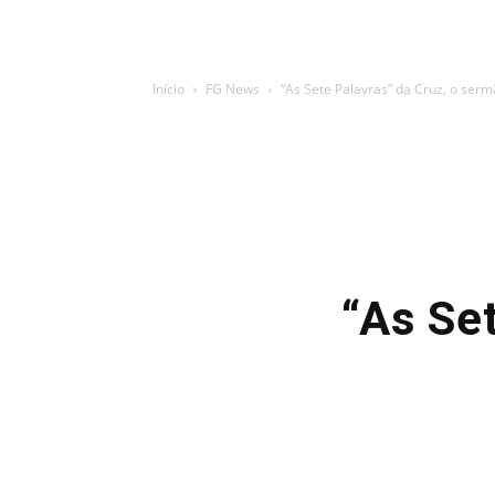
Início
FG News
“As Sete Palavras” da Cruz, o ser
“As Se