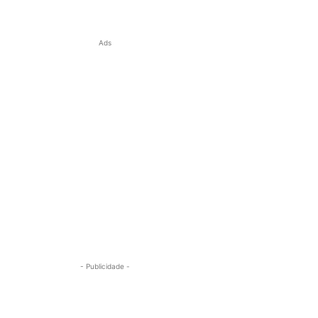
Ads
- Publicidade -