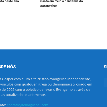
ta deste ano
Santa em meio a pandemia do
coronavírus
BRE NÓS
S
a Gospel.com é um site cristão/evangélico independente,
vínculos com qualquer igreja ou denominação, criado em
o de 2002 com o objetivo de levar o Evangelho através de
cias atualizadas diariamente.
ato:
contato@folhagospel.com