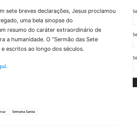
Em sete breves declarações, Jesus proclamou
Se
regado, uma bela sinopse do
um resumo do caráter extraordinário de
Se
ara a humanidade. O “Sermão das Sete
e escritos ao longo dos séculos.
S
ui.
cruz
Semana Santa