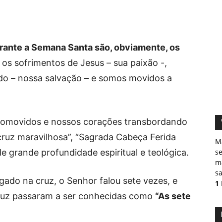
urante a Semana Santa são, obviamente, os
s sofrimentos de Jesus – sua paixão -,
ado – nossa salvação – e somos movidos a
comovidos e nossos corações transbordando
cruz maravilhosa”, “Sagrada Cabeça Ferida
M
e grande profundidade espiritual e teológica.
s
ma
sa
gado na cruz, o Senhor falou sete vezes, e
1
cruz passaram a ser conhecidas como
“As sete