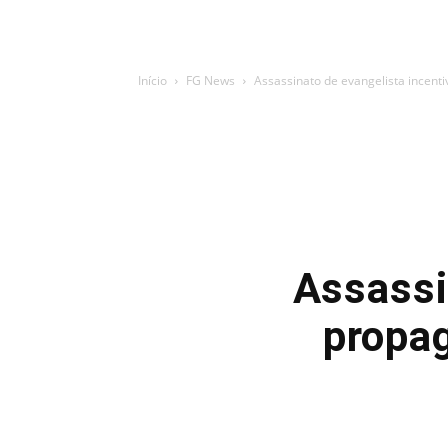
Início
FG News
Assassinato de evangelista incent
Assassi
propag