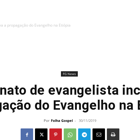
iva a propagação do Evangelho na Etiópia
FG News
nato de evangelista inc
ação do Evangelho na 
Por
Folha Gospel
-
30/11/2019