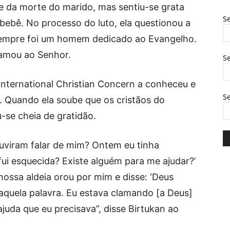
e da morte do marido, mas sentiu-se grata
Se
 bebê. No processo do luto, ela questionou a
empre foi um homem dedicado ao Evangelho.
lamou ao Senhor.
Se
 International Christian Concern a conheceu e
S
. Quando ela soube que os cristãos do
u-se cheia de gratidão.
uviram falar de mim? Ontem eu tinha
fui esquecida? Existe alguém para me ajudar?’
ssa aldeia orou por mim e disse: ‘Deus
naquela palavra. Eu estava clamando [a Deus]
juda que eu precisava”, disse Birtukan ao