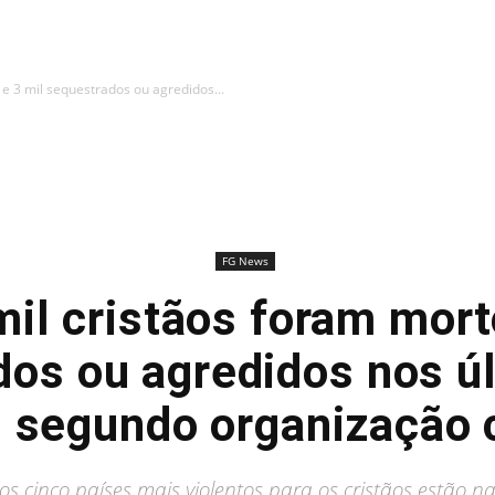
e 3 mil sequestrados ou agredidos...
FG News
il cristãos foram mort
os ou agredidos nos ú
, segundo organização c
os cinco países mais violentos para os cristãos estão na