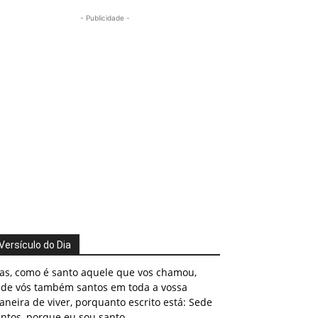
- Publicidade -
Versículo do Dia
as, como é santo aquele que vos chamou,
ede vós também santos em toda a vossa
neira de viver, porquanto escrito está: Sede
ntos, porque eu sou santo.