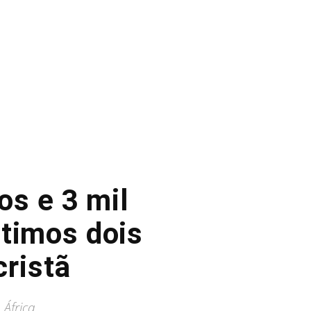
os e 3 mil
ltimos dois
ristã
 África