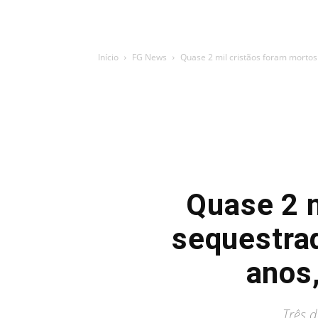
Início
FG News
Quase 2 mil cristãos foram mortos 
Quase 2 m
sequestrad
anos
Três d