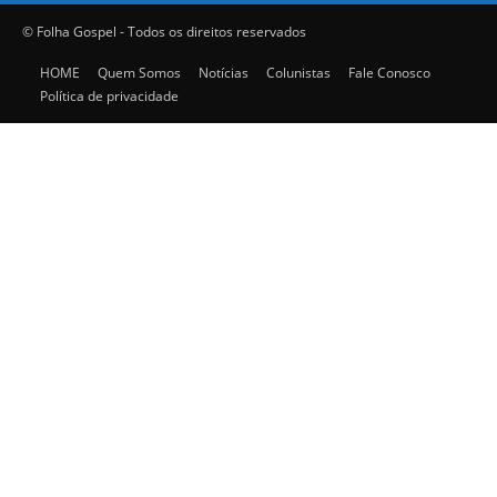
© Folha Gospel - Todos os direitos reservados
HOME
Quem Somos
Notícias
Colunistas
Fale Conosco
Política de privacidade