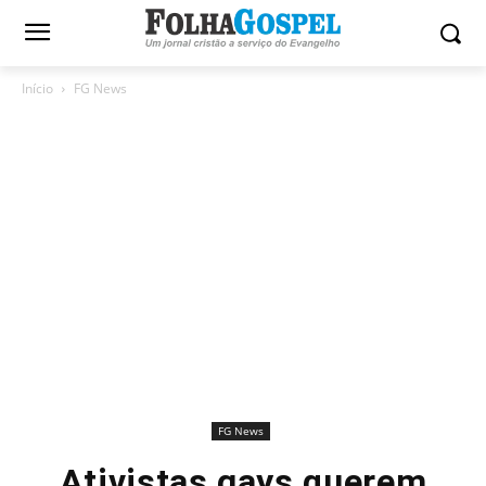
Início
FG News
FG News
Ativistas gays querem