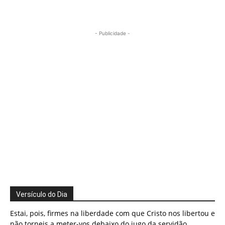
- Publicidade -
Versículo do Dia
Estai, pois, firmes na liberdade com que Cristo nos libertou e
não torneis a meter-vos debaixo do jugo da servidão.