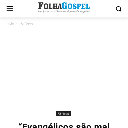
Início
FG News
FG News
“Evangélicos são mal