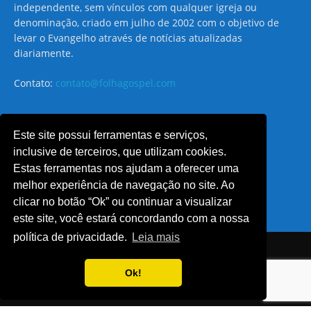
independente, sem vínculos com qualquer igreja ou
denominação, criado em julho de 2002 com o objetivo de
levar o Evangelho através de notícias atualizadas
diariamente.
Contato:
contato@folhagospel.com
Este site possui ferramentas e serviços,
SIGA-NOS
inclusive de terceiros, que utilizam cookies.
Estas ferramentas nos ajudam a oferecer uma
melhor experiência de navegação no site. Ao
clicar no botão “Ok” ou continuar a visualizar
este site, você estará concordando com a nossa
política de privacidade.
Leia mais
© Folha Gospel - Todos os direitos reservados
Ok!
HOME
Quem Somos
Notícias
Colunistas
Fale Conosco
Política de privacidade