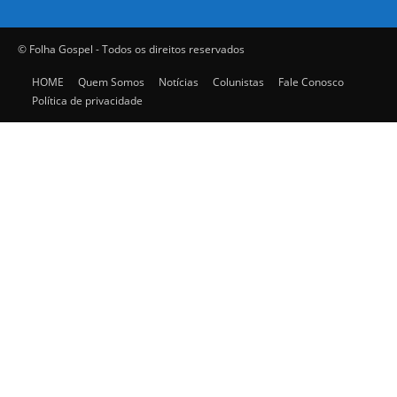
© Folha Gospel - Todos os direitos reservados
HOME
Quem Somos
Notícias
Colunistas
Fale Conosco
Política de privacidade