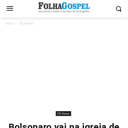
Início
FG News
FG News
Bolsonaro vai na igreja de