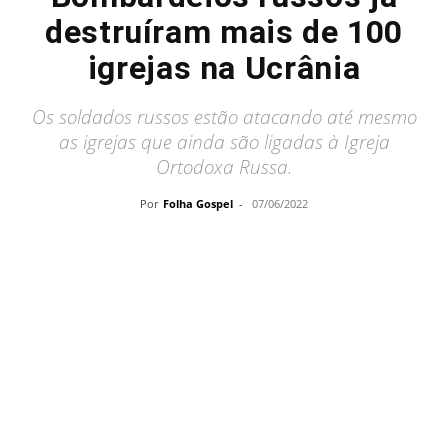
destruíram mais de 100
igrejas na Ucrânia
Os soldados russos estão atacando até mesmo
as igrejas que ainda são ligadas à Igreja
Ortodoxa Russa.
Por
Folha Gospel
-
07/06/2022