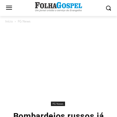
Início
FG News
FG News
Bombardeios russos já