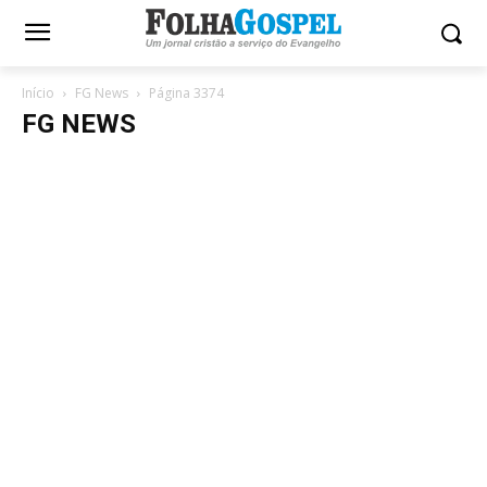
Início
FG News
Página 3374
FG NEWS