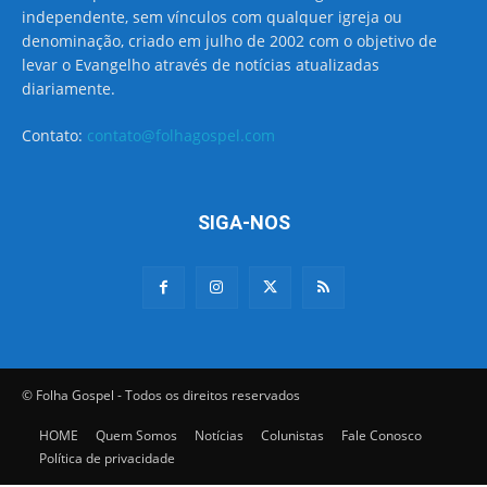
independente, sem vínculos com qualquer igreja ou
denominação, criado em julho de 2002 com o objetivo de
levar o Evangelho através de notícias atualizadas
diariamente.
Contato:
contato@folhagospel.com
SIGA-NOS
© Folha Gospel - Todos os direitos reservados
HOME
Quem Somos
Notícias
Colunistas
Fale Conosco
Política de privacidade