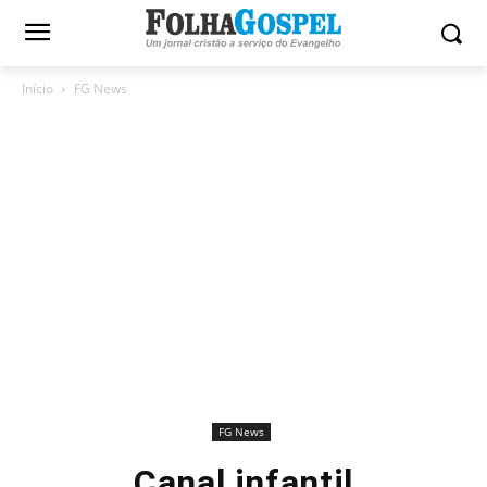
Início
FG News
FG News
Canal infantil