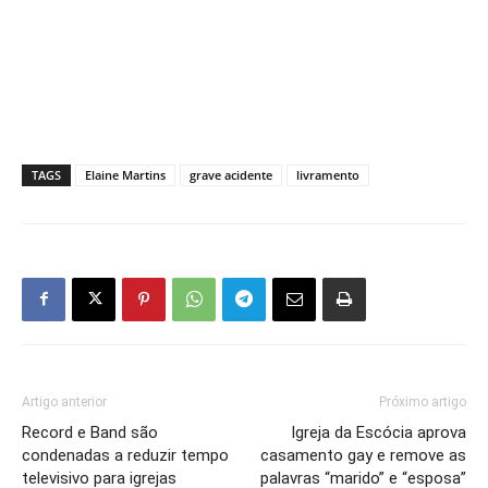
TAGS
Elaine Martins
grave acidente
livramento
Artigo anterior
Próximo artigo
Record e Band são
Igreja da Escócia aprova
condenadas a reduzir tempo
casamento gay e remove as
televisivo para igrejas
palavras “marido” e “esposa”