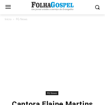
Início
FG News
FG News
Cantora Elaine Martins