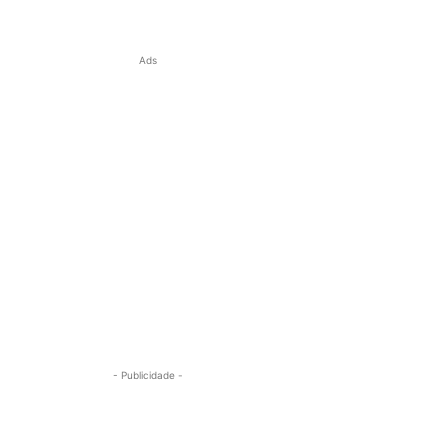
Ads
- Publicidade -