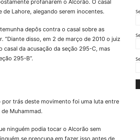
postamente profanarem o Alcorão. O casal
e de Lahore, alegando serem inocentes.
Se
temunha depôs contra o casal sobre as
Se
r. “Diante disso, em 2 de março de 2010 o juiz
 casal da acusação da seção 295-C, mas
Seção 295-B”.
S
o por trás deste movimento foi uma luta entre
lia de Muhammad.
e ninguém podia tocar o Alcorão sem
 ninguém se preocupa em fazer isso antes de