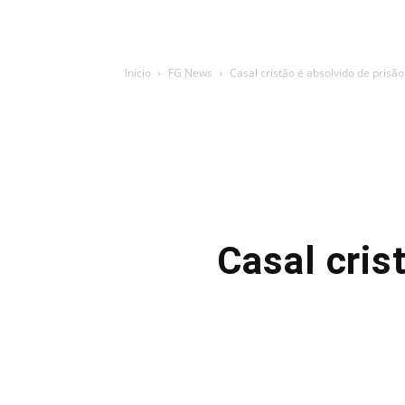
Início
FG News
Casal cristão é absolvido de prisã
Casal cris