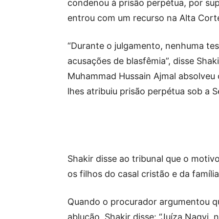
condenou à prisão perpétua, por su
entrou com um recurso na Alta Cort
“Durante o julgamento, nenhuma tes
acusações de blasfêmia”, disse Shaki
Muhammad Hussain Ajmal absolveu o
lhes atribuiu prisão perpétua sob a 
Shakir disse ao tribunal que o motiv
os filhos do casal cristão e da famí
Quando o procurador argumentou qu
ablução, Shakir disse: “Juíza Naqvi,