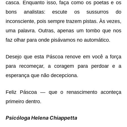
casca. Enquanto isso, fa
ç
a como os poetas e os
bons analistas: escute os sussurros do
inconsciente, pois sempre trazem pistas.
À
s vezes,
uma palavra. Outras, apenas um tombo que nos
faz olhar para onde pis
á
vamos no autom
á
tico.
Desejo que esta P
á
scoa renove em voc
ê a forç
a
para recome
çar,
a coragem para perdoar e a
esperan
ç
a que n
ã
o decepciona.
Feliz P
á
scoa
—
que o renascimento aconte
ç
a
primeiro dentro.
Psicóloga Helena Chiappetta