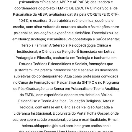
psicanalista clínica pela ABBP e ABRAPSI; idealizadora e
coordenadora do projeto TEMPO DE ESCUTA Clínica Social de
Psicanálise da ABBP; avaliadora datista pela CORETEPE (CRTP-
1041); e escritora. Sua trajetória reúne clínica, docência e
escrita, com olhar voltado às neuroses atuais e às relações entre
psicanálise, educação e experiência simbólica. Especializou-se
em Neuropsicologia; Psicanálise, Psicopatologia e Saúde Mental;
Terapia Familiar; Arteterapia; Psicopedagogia Clínica e
Institucional; e Ciências da Religião. É licenciada em Letras,
Pedagogia e Filosofia, bacharela em Teologia e bacharela em
Estudos Teóricos Psicanalíticos e Sociais, formações que
sustentam uma prática interdisciplinar e sensível às dimensões
subjetivas do contemporâneo. Atua como professora convidada
no Curso de Formação em Psicanálise da SNTPC e no Programa
de Pós-Graduação Lato Sensu em Psicanálise e Teoria Analítica
da FATIN, com experiência docente em Hebraico Bíblico,
Psicanálise e Teoria Analítica, Educação Religiosa, Artes e
Teologia, com ênfase em Ciências da Religião Aplicada e
Liderança Institucional. É colunista do Portal Folha Gospel, onde
escreve sobre saúde emocional, cultura e espiritualidade. E-mail:
helena.chiappetta@icloud.com Instagram profissional:
@h.chiappetta Espaço Livre Mente: @espacolivre_mente