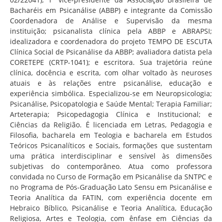
Bacharéis em Psicanálise (ABBP) e integrante da Comissão
Coordenadora de Análise e Supervisão da mesma
instituição; psicanalista clínica pela ABBP e ABRAPSI;
idealizadora e coordenadora do projeto TEMPO DE ESCUTA
Clínica Social de Psicanálise da ABBP; avaliadora datista pela
CORETEPE (CRTP-1041); e escritora. Sua trajetória reúne
clínica, docência e escrita, com olhar voltado às neuroses
atuais e às relações entre psicanálise, educação e
experiência simbólica. Especializou-se em Neuropsicologia;
Psicanálise, Psicopatologia e Saúde Mental; Terapia Familiar;
Arteterapia; Psicopedagogia Clínica e Institucional; e
Ciências da Religião. É licenciada em Letras, Pedagogia e
Filosofia, bacharela em Teologia e bacharela em Estudos
Teóricos Psicanalíticos e Sociais, formações que sustentam
uma prática interdisciplinar e sensível às dimensões
subjetivas do contemporâneo. Atua como professora
convidada no Curso de Formação em Psicanálise da SNTPC e
no Programa de Pós-Graduação Lato Sensu em Psicanálise e
Teoria Analítica da FATIN, com experiência docente em
Hebraico Bíblico, Psicanálise e Teoria Analítica, Educação
Religiosa, Artes e Teologia, com ênfase em Ciências da