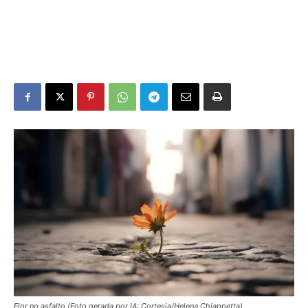
Flor no asfalto (Foto gerada por IA: Cortesia/Helena Chiappetta)