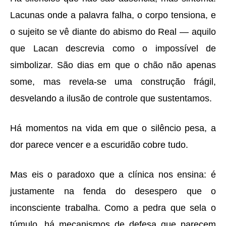
Lacunas onde a palavra falha, o corpo tensiona, e
o sujeito se v
ê
diante do abismo do Real
—
aquilo
que Lacan descrevia como o imposs
í
vel de
simbolizar. São dias em que o chã
o n
ão apenas
some, mas revela-se uma construçã
o fr
á
gil,
desvelando a ilus
ão de controle que sustentamos.
Há
momentos na vida em que o sil
ê
ncio pesa, a
dor parece vencer e a escuridão cobre tudo.
Mas eis o paradoxo que a cl
í
nica nos ensina:
é
justamente na fenda do desespero que o
inconsciente trabalha. Como a pedra que sela o
t
ú
mulo, h
á
mecanismos de defesa que parecem