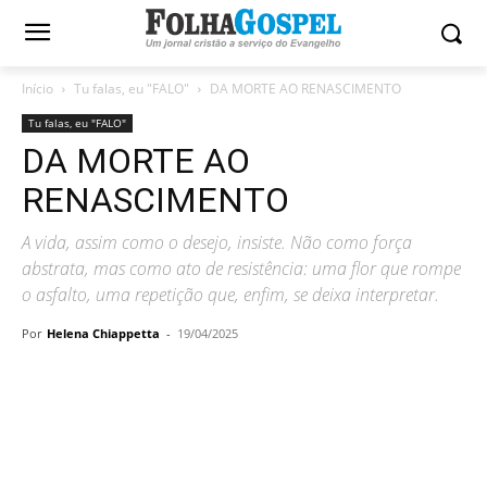
Início
Tu falas, eu "FALO"
DA MORTE AO RENASCIMENTO
Tu falas, eu "FALO"
DA MORTE AO
RENASCIMENTO
A vida, assim como o desejo, insiste. Não como força
abstrata, mas como ato de resistência: uma flor que rompe
o asfalto, uma repetição que, enfim, se deixa interpretar.
Por
Helena Chiappetta
-
19/04/2025