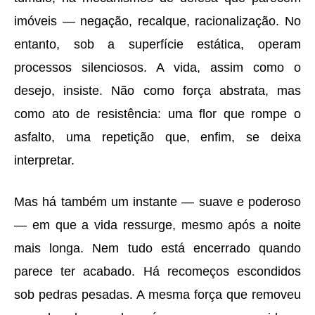
im
ó
veis
—
nega
ção, recalque, racionalização. No
entanto, sob a superf
í
cie est
á
tica, operam
processos silenciosos. A vida, assim como o
desejo, insiste. Não como for
ç
a abstrata, mas
como ato de resist
ê
ncia: uma flor que rompe o
asfalto, uma repetição que, enfim, se deixa
interpretar.
Mas h
á
tamb
é
m um instante
—
suave e poderoso
—
em que a vida ressurge, mesmo ap
ó
s a noite
mais longa. Nem tudo est
á
encerrado quando
parece ter acabado.
Há
recome
ç
os escondidos
sob pedras pesadas. A mesma for
ç
a que removeu