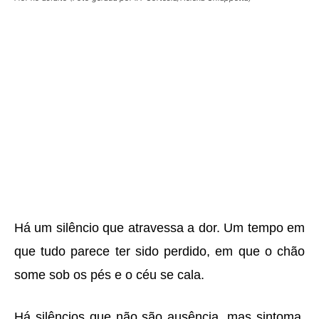
Há um silê
ncio que atravessa a dor. Um tempo em
que tudo parece ter sido perdido, em que o chão
some sob os p
é
s e o c
é
u se cala.
Há silê
ncios que n
ã
o s
ã
o aus
ê
ncia, mas sintoma.