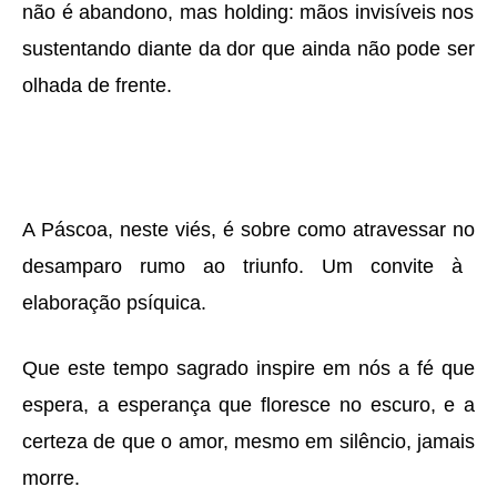
n
ã
o
é
abandono, mas holding: mã
os invis
í
veis nos
sustentando diante da dor que ainda não pode ser
olhada de frente.
A P
á
scoa, neste vi
é
s,
é
sobre como atravessar
no
desamparo
rumo ao triunfo
.
Um convite
à
elabora
çã
o psí
quica.
Que este tempo sagrado inspire em n
ó
s a f
é
que
espera,
a esperan
ç
a que floresce no escuro, e a
certeza de que o amor, mesmo em sil
ê
ncio, jamais
morre.