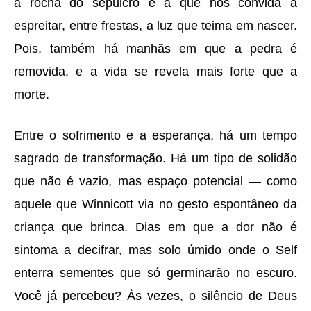
a rocha do sepulcro
é
a que nos convida a
espreitar, entre frestas, a luz que teima em nascer.
Pois, tamb
é
m há manh
ãs em que a pedra
é
removida, e a vida se revela mais forte que a
morte.
Entre o sofrimento e a esperan
ça, há
um tempo
sagrado de transformaçã
o.
Há
um tipo de solidã
o
que n
ã
o
é
vazio, mas espa
ç
o potencial
—
como
aquele que Winnicott via no gesto espont
â
neo da
crian
ç
a que brinca. Dias em que a dor nã
o
é
sintoma a decifrar, mas solo
ú
mido onde o Self
enterra sementes que s
ó
germinar
ão no escuro.
Voc
ê já
percebeu?
À
s vezes, o sil
ê
ncio d
e Deus