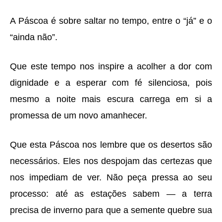
A P
á
scoa
é
sobre saltar
no tempo, entre o “j
á
” e o
“ainda nã
o”.
Que este tempo nos inspire a acolher a dor com
dignidade e a esperar com f
é
silenciosa,
pois
mesmo a noite mais escura carrega em si a
promessa de um novo amanhecer.
Que esta P
á
scoa nos lembre que os desertos são
necess
á
rios. Eles nos despojam das certezas que
nos impediam de ver. Nã
o pe
ç
a pressa ao seu
processo: at
é
as estações sabem
—
a terra
precisa de inverno para que a semente quebre sua