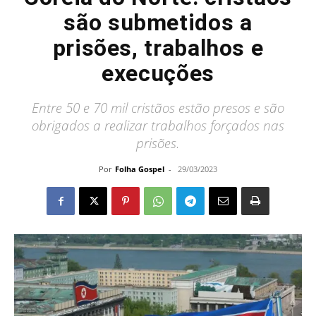
são submetidos a
prisões, trabalhos e
execuções
Entre 50 e 70 mil cristãos estão presos e são
obrigados a realizar trabalhos forçados nas
prisões.
Por
Folha Gospel
-
29/03/2023