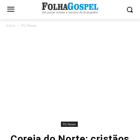
Início
FG News
FG News
Coreia do Norte: cristãos