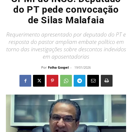
do PT pede convocação
de Silas Malafaia
Requerimento apresentado por deputado do PT e
resposta do pastor ampliam embate político em
torno das investigações sobre descontos indevidos
em aposentadorias
Por
Folha Gospel
-
19/01/2026