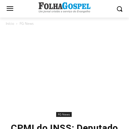
Início
FG News
FG News
CPMI do INSS: Deputado