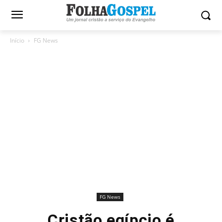
Início
FG News
FG News
Cristão egípcio é