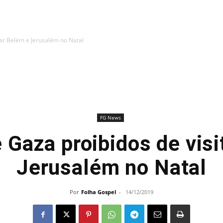
tar Belém e Jerusalém no Natal
FG News
 Gaza proibidos de vis
Jerusalém no Natal
Por
Folha Gospel
-
14/12/2019