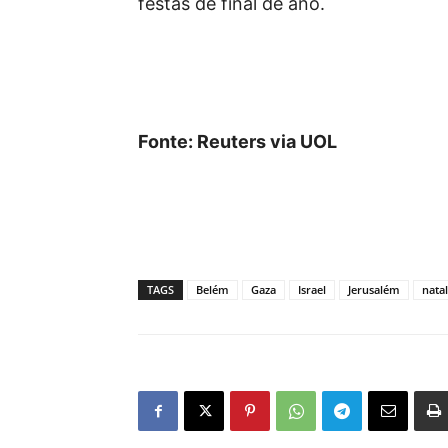
festas de final de ano.
Fonte: Reuters via UOL
TAGS
Belém
Gaza
Israel
Jerusalém
natal