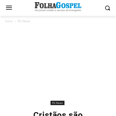
Início
FG News
FG News
Cristãos são