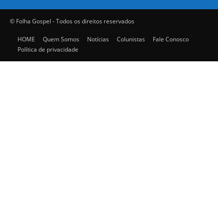
© Folha Gospel - Todos os direitos reservados
HOME
Quem Somos
Notícias
Colunistas
Fale Conosco
Política de privacidade