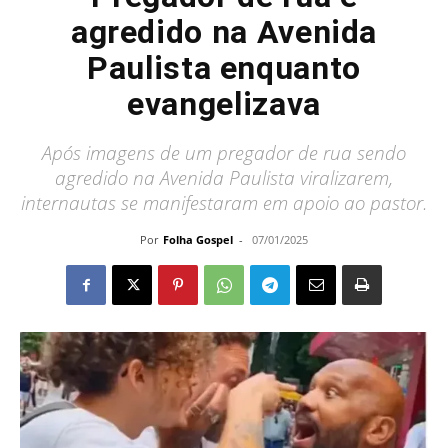
agredido na Avenida
Paulista enquanto
evangelizava
Após imagens de um pregador de rua sendo
agredido na Avenida Paulista viralizarem,
internautas se manifestaram em apoio ao pastor.
Por
Folha Gospel
-
07/01/2025