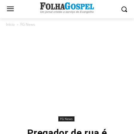
Início
FG News
FG News
Pregador de rua é