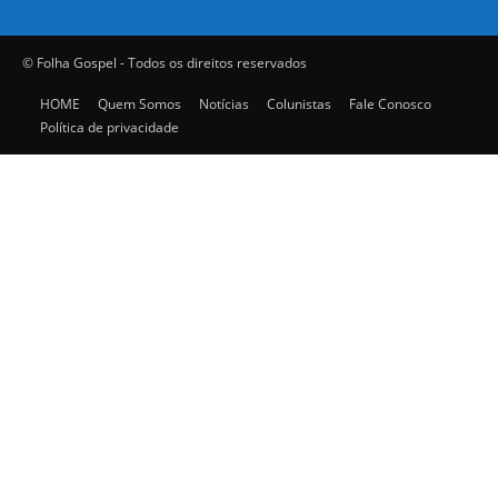
© Folha Gospel - Todos os direitos reservados
HOME
Quem Somos
Notícias
Colunistas
Fale Conosco
Política de privacidade