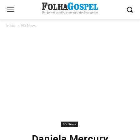
Início
FG News
FG News
Daniela Mercury