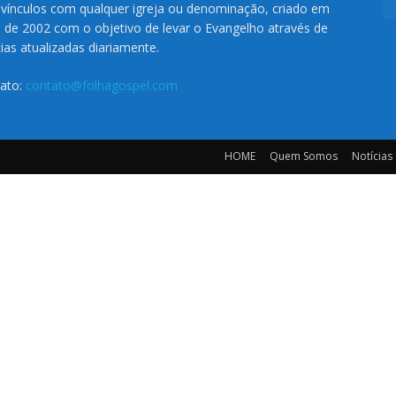
vínculos com qualquer igreja ou denominação, criado em
o de 2002 com o objetivo de levar o Evangelho através de
cias atualizadas diariamente.
ato:
contato@folhagospel.com
HOME
Quem Somos
Notícias