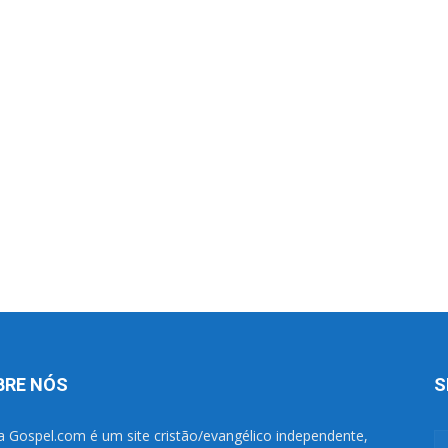
BRE NÓS
S
a Gospel.com é um site cristão/evangélico independente,