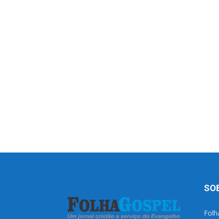
SO
Folh