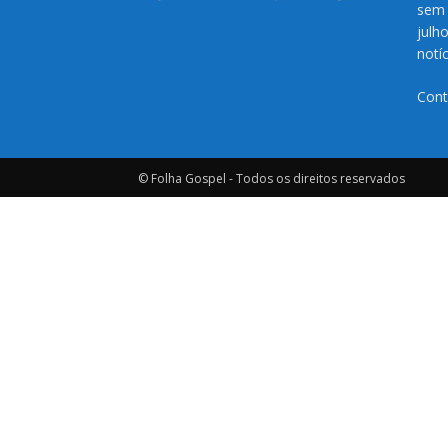
sem 
julh
notí
Cont
© Folha Gospel - Todos os direitos reservados