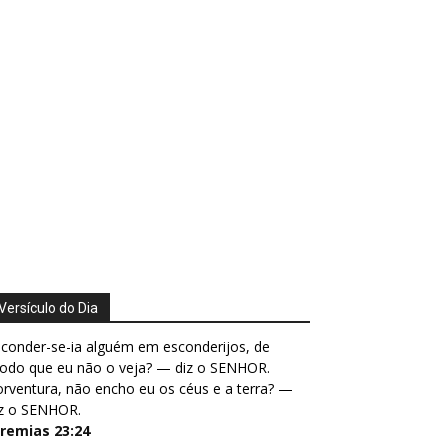
Versículo do Dia
conder-se-ia alguém em esconderijos, de
odo que eu não o veja? — diz o SENHOR.
rventura, não encho eu os céus e a terra? —
iz o SENHOR.
eremias 23:24