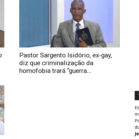
o
Pastor Sargento Isidório, ex-gay,
diz que criminalização da
homofobia trará “guerra...
Es
m
Po
d
J