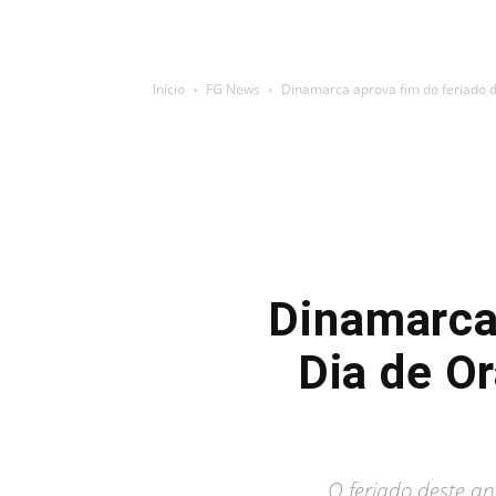
Início
FG News
Dinamarca aprova fim do feriado d
Dinamarca 
Dia de O
O feriado deste an