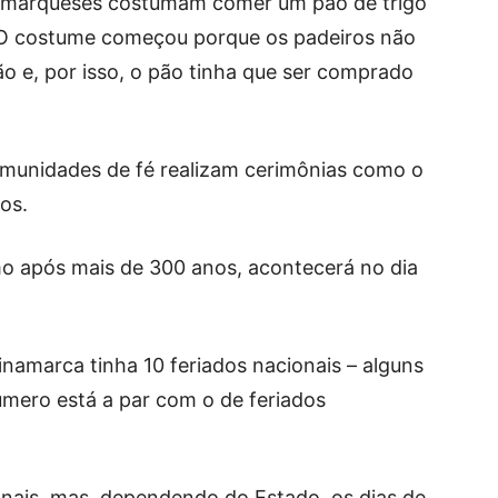
inamarqueses costumam comer um pão de trigo
 O costume começou porque os padeiros não
 e, por isso, o pão tinha que ser comprado
munidades de fé realizam cerimônias como o
os.
imo após mais de 300 anos, acontecerá no dia
inamarca tinha 10 feriados nacionais – alguns
úmero está a par com o de feriados
nais, mas, dependendo do Estado, os dias de