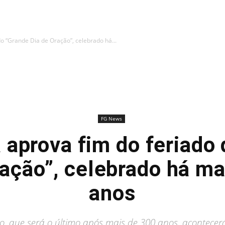
o “Grande Dia de Oração”, celebrado há...
FG News
aprova fim do feriado
ração”, celebrado há ma
anos
o, que será o último após mais de 300 anos, acontecer