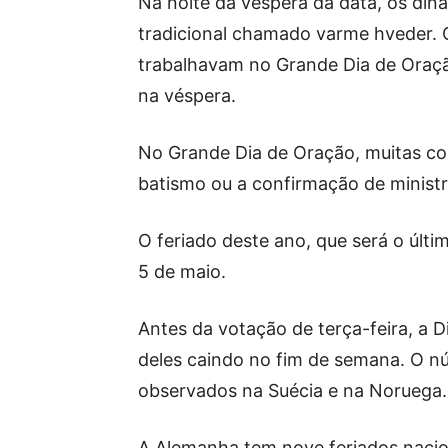
Na noite da véspera da data, os d
tradicional chamado varme hveder.
trabalhavam no Grande Dia de Oração
na véspera.
No Grande Dia de Oração, muitas co
batismo ou a confirmação de ministr
O feriado deste ano, que será o últ
5 de maio.
Antes da votação de terça-feira, a D
deles caindo no fim de semana. O n
observados na Suécia e na Noruega.
A Alemanha tem nove feriados nacio