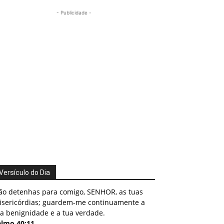
- Publicidade -
Versículo do Dia
ão detenhas para comigo, SENHOR, as tuas
isericórdias; guardem-me continuamente a
a benignidade e a tua verdade.
almo 40:11