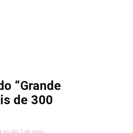
 do “Grande
is de 300
á no dia 5 de maio.