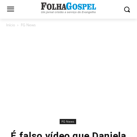
Início
FG News
FG News
É falso vídeo que Daniela