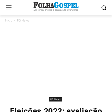
Início
FG News
FG News
Eleições 2022: avaliação