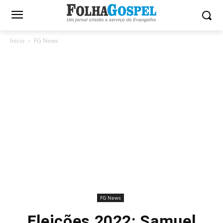
Início
FG News
FG News
Eleições 2022: Samuel