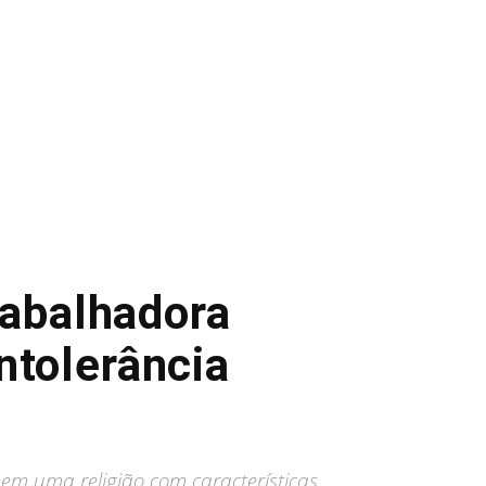
rabalhadora
ntolerância
 em uma religião com características