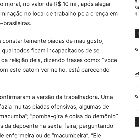
ma
 moral, no valor de R$ 10 mil, após alegar
sa
riminação no local de trabalho pela crença em
1
-brasileiras.
ia constantemente piadas de mau gosto,
Se
 qual todos ficam incapacitados de se
da religião dela, dizendo frases como: “você
com este batom vermelho, está parecendo
Se
onfirmaram a versão da trabalhadora. Uma
S
fazia muitas piadas ofensivas, algumas de
é macumba”; “pomba-gira é coisa do demônio”.
as da depoente na sexta-feira, perguntando
 de enfermeira ou de “macumbeira”. “Ele