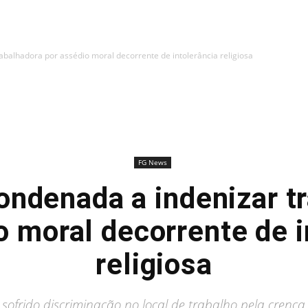
balhadora por assédio moral decorrente de intolerância religiosa
FG News
ndenada a indenizar t
o moral decorrente de i
religiosa
r sofrido discriminação no local de trabalho pela crença