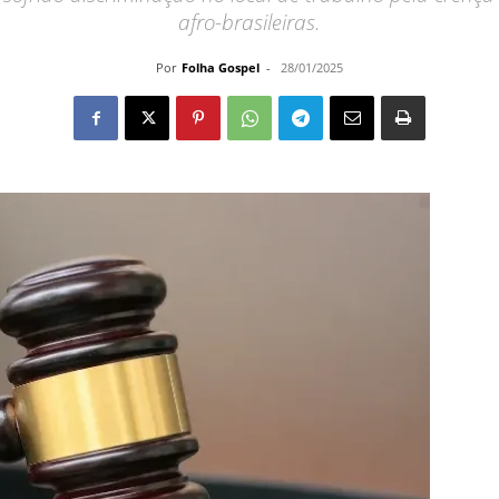
afro-brasileiras.
Por
Folha Gospel
-
28/01/2025