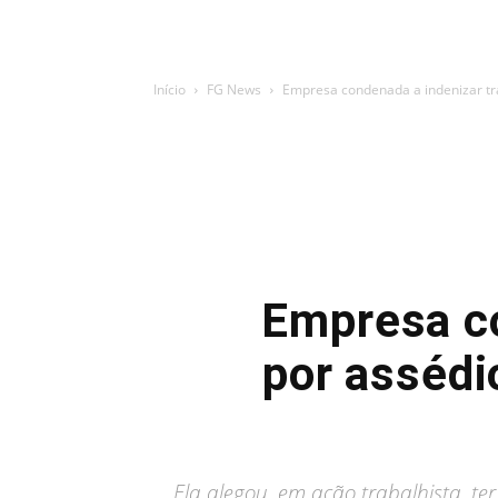
Início
FG News
Empresa condenada a indenizar tra
Empresa co
por assédi
Ela alegou, em ação trabalhista, te