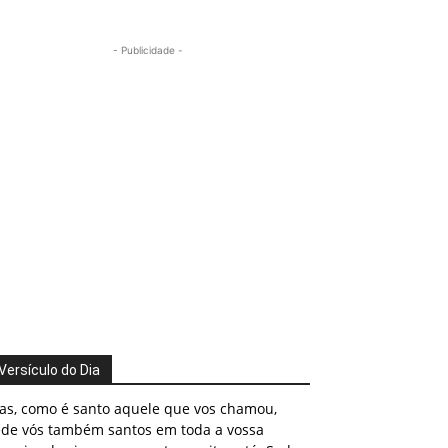
- Publicidade -
Versículo do Dia
as, como é santo aquele que vos chamou,
ede vós também santos em toda a vossa