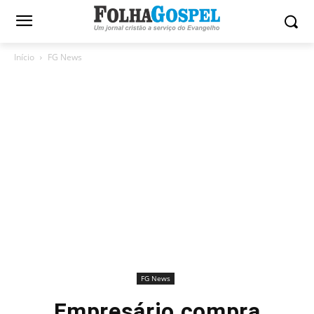
Início
FG News
FG News
Empresário compra