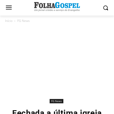
Início
FG News
FG News
Fechada a última igreja