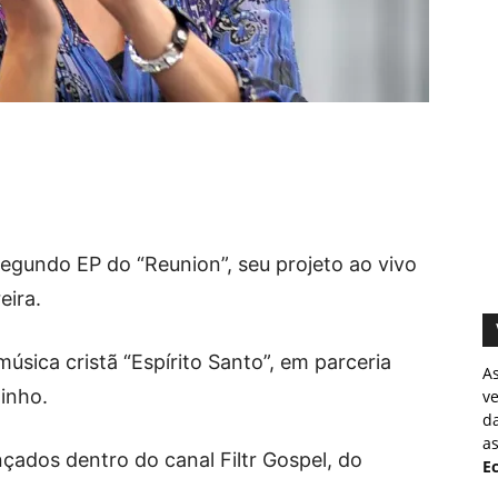
egundo EP do “Reunion”, seu projeto ao vivo
eira.
úsica cristã “Espírito Santo”, em parceria
A
inho.
v
d
as
çados dentro do canal Filtr Gospel, do
Ec