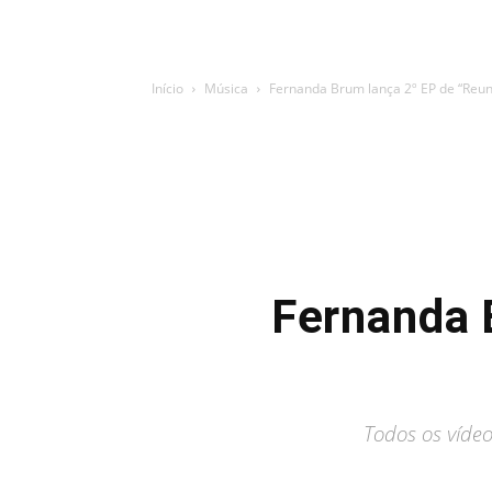
Início
Música
Fernanda Brum lança 2º EP de “Reunio
Fernanda 
Todos os vídeo