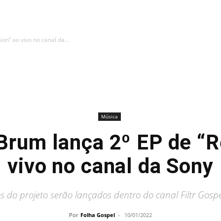
n” ao vivo no canal da...
Música
Brum lança 2º EP de “R
vivo no canal da Sony
s do projeto serão lançados dentro do canal Filtr Gosp
Por
Folha Gospel
-
10/01/2022