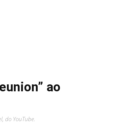
eunion” ao
el, do YouTube.