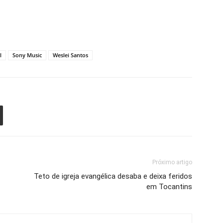
l
Sony Music
Weslei Santos
Próximo artigo
Teto de igreja evangélica desaba e deixa feridos
em Tocantins