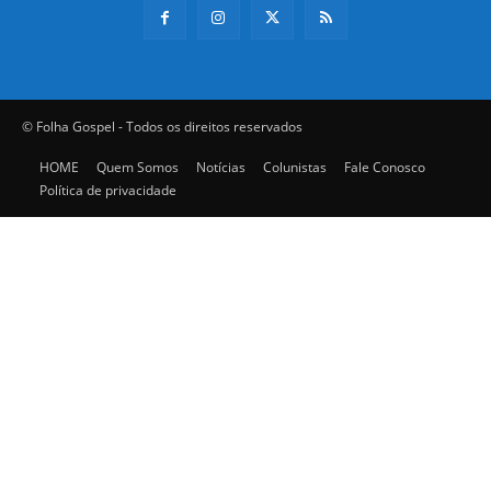
© Folha Gospel - Todos os direitos reservados
HOME
Quem Somos
Notícias
Colunistas
Fale Conosco
Política de privacidade