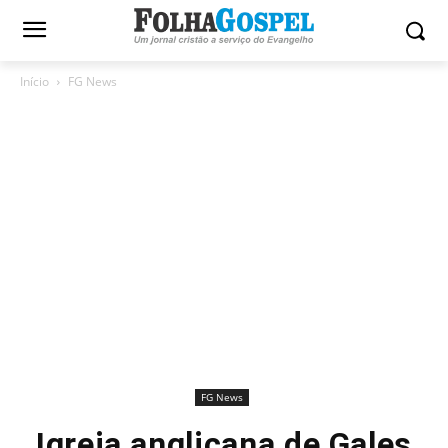
Início
FG News
FG News
Igreja anglicana de Gales