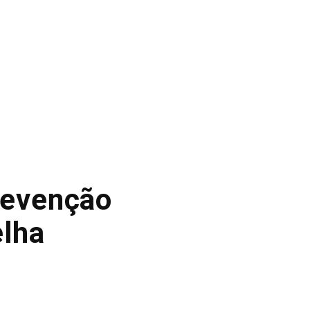
revenção
elha