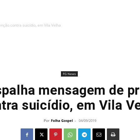
ção contra suicídio, em Vila Velha
FG News
espalha mensagem de p
tra suicídio, em Vila V
Por
Folha Gospel
-
04/09/2019