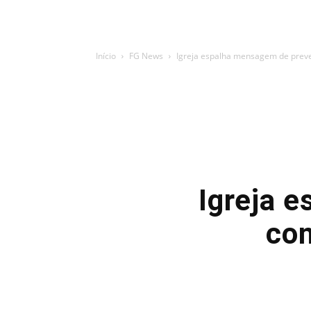
Início
FG News
Igreja espalha mensagem de preven
Igreja 
con