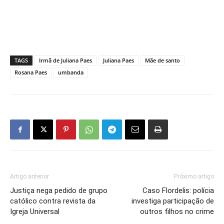
TAGS
Irmã de Juliana Paes
Juliana Paes
Mãe de santo
Rosana Paes
umbanda
Artigo anterior
Próximo artigo
Justiça nega pedido de grupo
Caso Flordelis: polícia
católico contra revista da
investiga participação de
Igreja Universal
outros filhos no crime