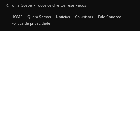
© Folha Gospel - Todos os direitos reservados
HOME
Quem Somos
Notícias
Colunistas
Fale Conosco
Política de privacidade