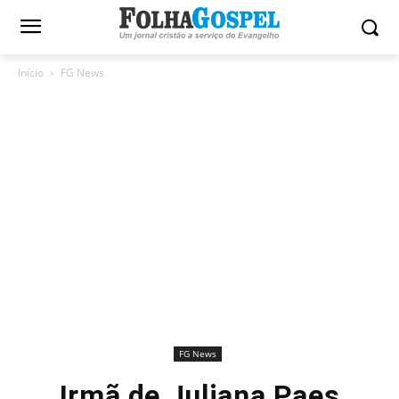
Início
FG News
FG News
Irmã de Juliana Paes