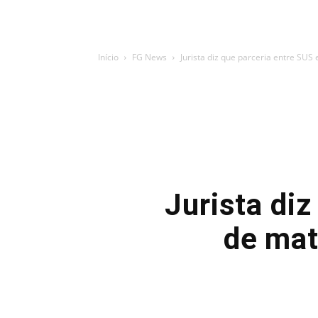
Início
FG News
Jurista diz que parceria entre SUS e
Jurista diz
de mat