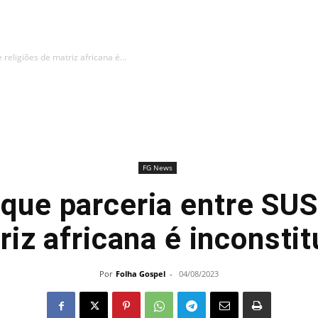
 religiões de matriz africana é...
FG News
 que parceria entre SUS
riz africana é inconstit
Por
Folha Gospel
-
04/08/2023