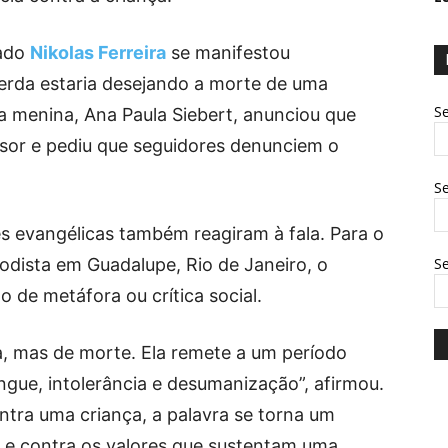
tado
Nikolas Ferreira
se manifestou
erda estaria desejando a morte de uma
Se
a menina, Ana Paula Siebert, anunciou que
ssor e pediu que seguidores denunciem o
Se
s evangélicas também reagiram à fala. Para o
todista em Guadalupe, Rio de Janeiro, o
S
o de metáfora ou crítica social.
ça, mas de morte. Ela remete a um período
ngue, intolerância e desumanização”, afirmou.
ntra uma criança, a palavra se torna um
a e contra os valores que sustentam uma