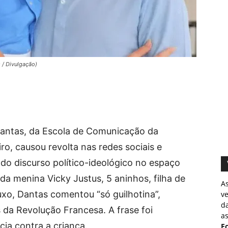
 / Divulgação)
Dantas, da Escola de Comunicação da
ro, causou revolta nas redes sociais e
 do discurso político-ideológico no espaço
a menina Vicky Justus, 5 aninhos, filha de
A
xo, Dantas comentou “só guilhotina”,
v
d
da Revolução Francesa. A frase foi
as
cia contra a criança.
Ec