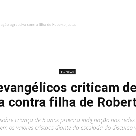
ração agressiva contra filha de Roberto Justus
FG News
evangélicos criticam d
a contra filha de Rober
sobre criança de 5 anos provoca indignação nas redes 
em os valores cristãos diante da escalada do discurso v