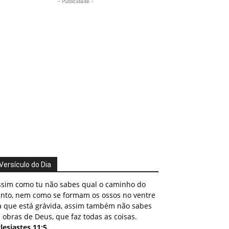
- Publicidade -
Versículo do Dia
ssim como tu não sabes qual o caminho do
ento, nem como se formam os ossos no ventre
a que está grávida, assim também não sabes
 obras de Deus, que faz todas as coisas.
lesiastes 11:5