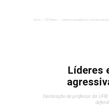
Início
FG News
Líderes evangélicos criticam decla
Líderes 
agressiv
Declaração de professor da UFRJ 
defend