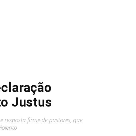
eclaração
to Justus
e resposta firme de pastores, que
iolento