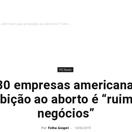
firmam que proibição ao aborto é “ruim...
FG News
80 empresas american
bição ao aborto é “rui
negócios”
Por
Folha Gospel
-
14/06/2019