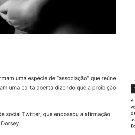
mam uma espécie de “associação” que reúne
am uma carta aberta dizendo que a proibição
A
v
d
de social Twitter, que endossou a afirmação
as
 Dorsey.
Ec