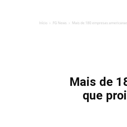
Início
FG News
Mais de 180 empresas americanas a
Mais de 1
que proi