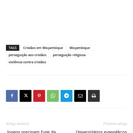
TAGS
Cristãos em Moçambique
Moçambique
perseguição aos cristãos
perseguição religiosa
violência contra cristãos
Artigo anterior
Próximo artigo
Jovens precisam fugir da
Universitários evangélicos