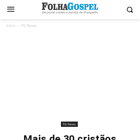
Início
FG News
FG News
Mais de 30 cristãos