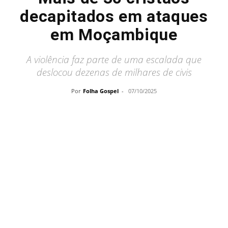
decapitados em ataques
em Moçambique
A violência faz parte de uma escalada que
deslocou dezenas de milhares de civis
Por
Folha Gospel
-
07/10/2025