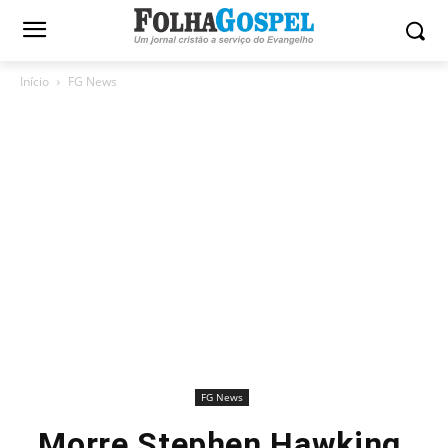
Início
FG News
FG News
Morre Stephen Hawking,