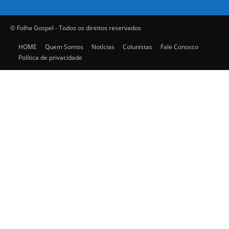
© Folha Gospel - Todos os direitos reservados
HOME
Quem Somos
Notícias
Colunistas
Fale Conosco
Política de privacidade