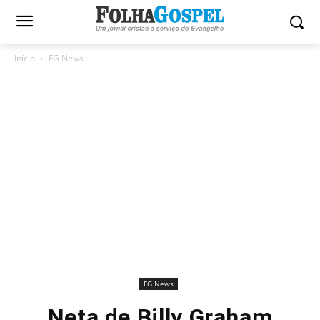
Início
FG News
FG News
Neta de Billy Graham