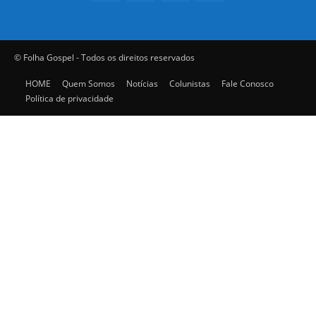
© Folha Gospel - Todos os direitos reservados
HOME
Quem Somos
Notícias
Colunistas
Fale Conosco
Política de privacidade