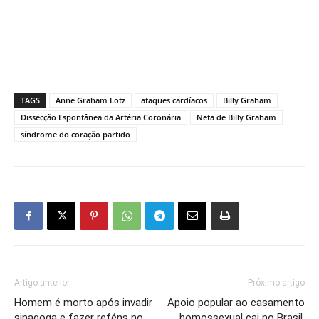
TAGS
Anne Graham Lotz
ataques cardíacos
Billy Graham
Dissecção Espontânea da Artéria Coronária
Neta de Billy Graham
síndrome do coração partido
Artigo anterior
Próximo artigo
Homem é morto após invadir
Apoio popular ao casamento
sinagoga e fazer reféns no
homossexual cai no Brasil,