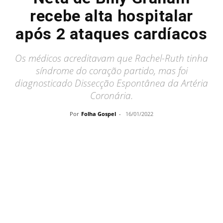
recebe alta hospitalar
após 2 ataques cardíacos
Os médicos acreditavam que Rachel-Ruth tinha
síndrome do coração partido, mas foi
diagnosticado Dissecção Espontânea da Artéria
Coronária.
Por
Folha Gospel
-
16/01/2022