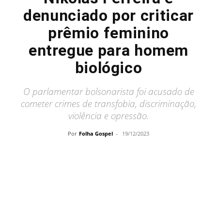
denunciado por criticar
prêmio feminino
entregue para homem
biológico
O parlamentar bolsonarista foi acusado de
cometer crimes de transfobia, discriminação,
violência e opressão.
Por
Folha Gospel
-
19/12/2023