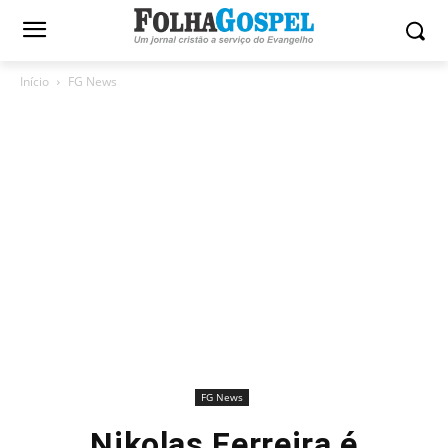
Início
FG News
FG News
Nikolas Ferreira é